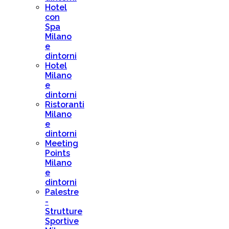
Hotel
con
Spa
Milano
e
dintorni
Hotel
Milano
e
dintorni
Ristoranti
Milano
e
dintorni
Meeting
Points
Milano
e
dintorni
Palestre
-
Strutture
Sportive