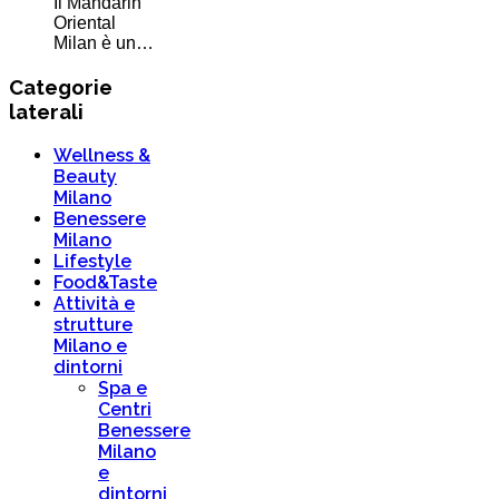
Il Mandarin
Oriental
Milan è un…
Categorie
laterali
Wellness &
Beauty
Milano
Benessere
Milano
Lifestyle
Food&Taste
Attività e
strutture
Milano e
dintorni
Spa e
Centri
Benessere
Milano
e
dintorni