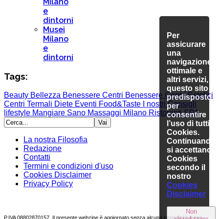
Milano
e
dintorni
Musei
Per
Milano
assicurare
e
una
dintorni
navigazione
ottimale e
Tags:
altri servizi,
questo sito è
Beauty
Bellezza
Benessere
Centri Benessere
Centri Estetici
predisposto
Centri Termali
Diete
Eventi
Food&Taste
I nostri Consigli
per
lifestyle
Mangiare Sano
Massaggi
Milano
Ristoranti
SPA
consentire
l’uso di tutti i
Cookies.
La nostra Filosofia
Continuando
Redazione
si accettano i
Contatti
Cookies
Termini e condizioni d'uso
secondo il
Cookies Disclaimer
nostro
Privacy Policy
Cookies
Disclaimer
Non
P.IVA 08802870157. Il presente webzine è aggiornato senza alcuna periodicità e non
visualizzare