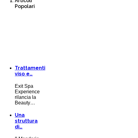
Articoli
Popolari
Trattamenti
viso e…
Exit Spa
Experience
rilancia la
Beauty…
Una
struttura
di…