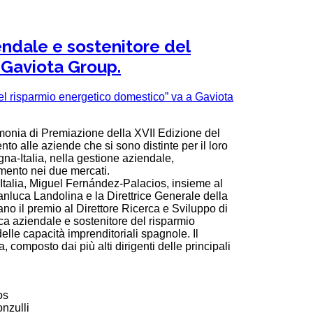
endale e sostenitore del
 Gaviota Group.
imonia di Premiazione della XVII Edizione del
lle aziende che si sono distinte per il loro
gna-Italia, nella gestione aziendale,
rimento nei due mercati.
 Italia, Miguel Fernández-Palacios, insieme al
nluca Landolina e la Direttrice Generale della
il premio al Direttore Ricerca e Sviluppo di
a aziendale e sostenitore del risparmio
lle capacità imprenditoriali spagnole. Il
 composto dai più alti dirigenti delle principali
os
onzulli