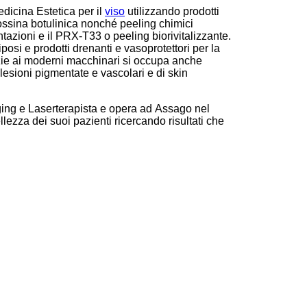
dicina Estetica per il
viso
utilizzando prodotti
e tossina botulinica nonché peeling chimici
ntazioni e il PRX-T33 o peeling biorivitalizzante.
diposi e prodotti drenanti e vasoprotettori per la
zie ai moderni macchinari si occupa anche
 lesioni pigmentate e vascolari e di skin
ging e Laserterapista e opera ad Assago nel
lezza dei suoi pazienti ricercando risultati che