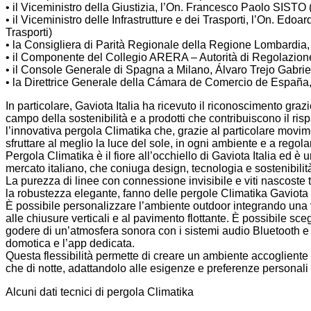
• il Viceministro della Giustizia, l’On. Francesco Paolo SISTO (
• il Viceministro delle Infrastrutture e dei Trasporti, l’On. Edoar
Trasporti)
• la Consigliera di Parità Regionale della Regione Lombardia
• il Componente del Collegio ARERA – Autorità di Regolazion
• il Console Generale di Spagna a Milano, Álvaro Trejo Gabrie
• la Direttrice Generale della Cámara de Comercio de España
In particolare, Gaviota Italia ha ricevuto il riconoscimento graz
campo della sostenibilità e a prodotti che contribuiscono il ris
l’innovativa pergola Climatika che, grazie al particolare movim
sfruttare al meglio la luce del sole, in ogni ambiente e a regola
Pergola Climatika è il fiore all’occhiello di Gaviota Italia ed è 
mercato italiano, che coniuga design, tecnologia e sostenibilit
La purezza di linee con connessione invisibile e viti nascoste tr
la robustezza elegante, fanno delle pergole Climatika Gaviota
È possibile personalizzare l’ambiente outdoor integrando una v
alle chiusure verticali e al pavimento flottante. È possibile sceg
godere di un’atmosfera sonora con i sistemi audio Bluetooth e c
domotica e l’app dedicata.
Questa flessibilità permette di creare un ambiente accogliente e
che di notte, adattandolo alle esigenze e preferenze personali
Alcuni dati tecnici di pergola Climatika