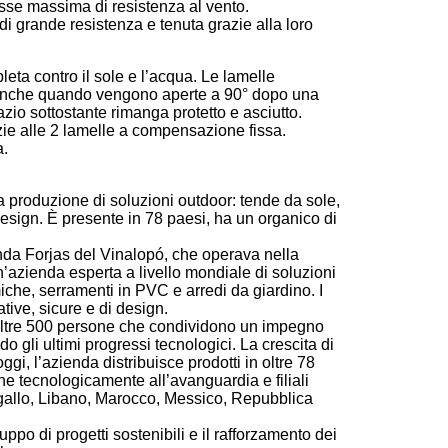
sse massima di resistenza al vento.
i grande resistenza e tenuta grazie alla loro
eta contro il sole e l’acqua. Le lamelle
 anche quando vengono aperte a 90° dopo una
zio sottostante rimanga protetto e asciutto.
e alle 2 lamelle a compensazione fissa.
a.
roduzione di soluzioni outdoor: tende da sole,
design. È presente in 78 paesi, ha un organico di
enda Forjas del Vinalopó, che operava nella
n’azienda esperta a livello mondiale di soluzioni
iche, serramenti in PVC e arredi da giardino. I
tive, sicure e di design.
 oltre 500 persone che condividono un impegno
 gli ultimi progressi tecnologici. La crescita di
gi, l’azienda distribuisce prodotti in oltre 78
e tecnologicamente all’avanguardia e filiali
ogallo, Libano, Marocco, Messico, Repubblica
luppo di progetti sostenibili e il rafforzamento dei