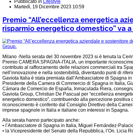
Pubblicato in
Lifestyle
Martedì, 19 Dicembre 2023 10:59
Premio “All’eccellenza energetica azi
risparmio energetico domestico” va a
Milano -Nella serata del 30 novembre 2023 si è tenuta la Cer
Premio CAMERA SPAGNA-ITALIA, un importante riconoscimento a
contributo al rafforzamento delle relazioni commerciali tra Spa
nell’innovazione e nella sostenibilità, diventando punti di rife
Gaviota Italia è stata premiata dall’Ambasciatore di Spagna in
Presidente della Camera di Commercio di Spagna in Italia, Gia
Cámara de Comercio de España, Inmaculada Riera, consegnano 
Gaviota Group, Christian De Pascual per “eccellenza energetic
energetico domestico”, contribuendo alla percezione positiva de
riconoscimento è conferito dal Consiglio Direttivo della Camera,
imprese spagnole in Italia e italiane con interessi in Spagna.
Alla serata hanno partecipato anche:
• l’Ambasciatore di Spagna in Italia, Miguel Fernández-Palaci
• la Vicepresidente del Senato della Repubblica, l’On. Licia R