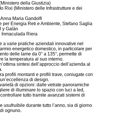
Ministero della Giustizia)
do Rixi (Ministero delle Infrastrutture e dei
, Anna Maria Gandolfi
e per Energia Reti e Ambiente, Stefano Saglia
l y Galán
, Inmaculada Riera
ie a varie pratiche aziendali innovative nel
parmio energetico domestico, in particolare per
ento delle lame da 0° a 135°, permette di
re la temperatura al suo interno.
un’ottima sintesi dell’approccio dell’azienda al
à.
a profili montanti e profili trave, coniugate con
 un’eccellenza di design.
arietà di opzioni: dalle vetrate panoramiche
liere di illuminare lo spazio con luci a led,
ontrollare tutto tramite avanzati sistemi di
 usufruibile durante tutto l’anno, sia di giorno
 di ognuno.