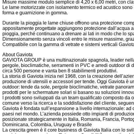
Misure massime modulo semplice di 4,20 x 6,00 metri, con cla
Le lame motorizzate con isolamento termico ed acustico sono d
forma e guarnizione in gomma.
Durante la pioggia le lame chiuse offrono una protezione compl
appositamente progettate aggiungono protezione dall’acqua
pioggia, perché continuano a drenare ai lati in modo che lo spa
Dimensionamento senza vincoli entro le misure massime, grazi
Compatibile con la gamma di vetrate e sistemi verticali Gaviot
About Gaviota
GAVIOTA GROUP è una multinazionale spagnola, leader nella p
pergole, bioclimatiche, serramenti in PVC e arredi outdoor di 
circa 500 persone e vanta ben 8 stabilimenti produttivi.
La storia di Gaviota inizia nel 1968, con la creazione dell’azi
produzione di utensili e accessori per tende. Oggi Gaviota è u
outdoor: tende da sole, pergole bioclimatiche, vetrate panoram
prodotti per le schermature solari si basano su soluzioni innova
I prodotti sono sviluppati da un team qualificato composto da
comune verso la ricerca e la soddisfazione del cliente, seguendo
Gaviota è fondata sull’espansione a livello internazionale: ad og
paesi nel mondo. L’azienda possiede otto impianti di produzion
posizionate strategicamente in Italia, Romania, Francia, Port
Dominicana, Colombia, Uruguay e Brasile
La crescita green è il core business di Gaviota Italia con lo svi