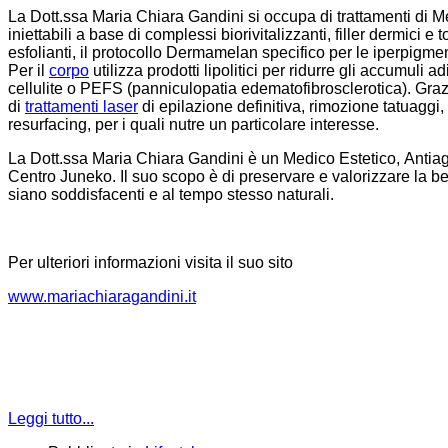
La Dott.ssa Maria Chiara Gandini si occupa di trattamenti di Me
iniettabili a base di complessi biorivitalizzanti, filler dermici 
esfolianti, il protocollo Dermamelan specifico per le iperpigme
Per il
corpo
utilizza prodotti lipolitici per ridurre gli accumuli a
cellulite o PEFS (panniculopatia edematofibrosclerotica). Gra
di
trattamenti laser
di epilazione definitiva, rimozione tatuaggi,
resurfacing, per i quali nutre un particolare interesse.
La Dott.ssa Maria Chiara Gandini è un Medico Estetico, Antia
Centro Juneko. Il suo scopo è di preservare e valorizzare la bel
siano soddisfacenti e al tempo stesso naturali.
Per ulteriori informazioni visita il suo sito
www.mariachiaragandini.it
Leggi tutto...