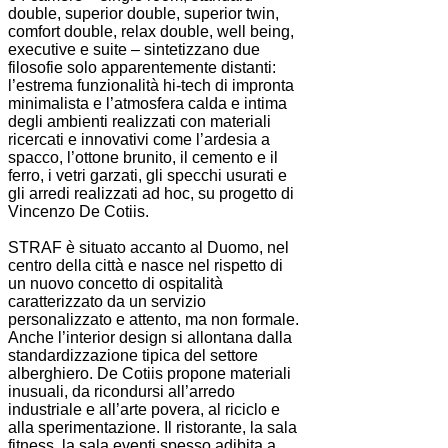
double, superior double, superior twin,
comfort double, relax double, well being,
executive e suite – sintetizzano due
filosofie solo apparentemente distanti:
l’estrema funzionalità hi-tech di impronta
minimalista e l’atmosfera calda e intima
degli ambienti realizzati con materiali
ricercati e innovativi come l’ardesia a
spacco, l’ottone brunito, il cemento e il
ferro, i vetri garzati, gli specchi usurati e
gli arredi realizzati ad hoc, su progetto di
Vincenzo De Cotiis.
STRAF è situato accanto al Duomo, nel
centro della città e nasce nel rispetto di
un nuovo concetto di ospitalità
caratterizzato da un servizio
personalizzato e attento, ma non formale.
Anche l’interior design si allontana dalla
standardizzazione tipica del settore
alberghiero. De Cotiis propone materiali
inusuali, da ricondursi all’arredo
industriale e all’arte povera, al riciclo e
alla sperimentazione. Il ristorante, la sala
fitness, la sala eventi spesso adibita a