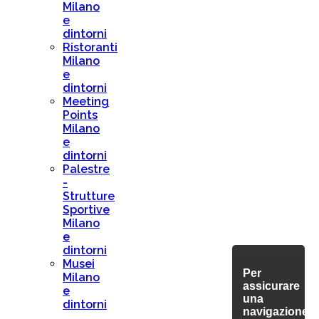
Milano
e
dintorni
Ristoranti
Milano
e
dintorni
Meeting
Points
Milano
e
dintorni
Palestre
-
Strutture
Sportive
Milano
e
dintorni
Musei
Per
Milano
assicurare
e
una
dintorni
navigazione