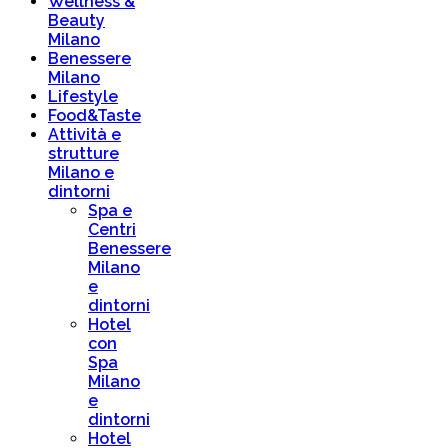
Wellness &
Beauty
Milano
Benessere
Milano
Lifestyle
Food&Taste
Attività e
strutture
Milano e
dintorni
Spa e
Centri
Benessere
Milano
e
dintorni
Hotel
con
Spa
Milano
e
dintorni
Hotel